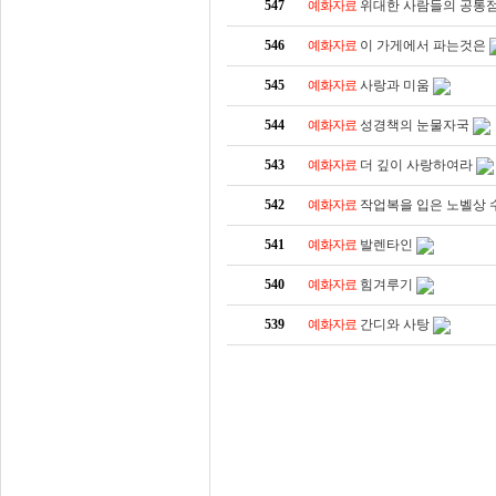
547
예화자료
위대한 사람들의 공통
546
예화자료
이 가게에서 파는것은
545
예화자료
사랑과 미움
544
예화자료
성경책의 눈물자국
543
예화자료
더 깊이 사랑하여라
542
예화자료
작업복을 입은 노벨상 
541
예화자료
발렌타인
540
예화자료
힘겨루기
539
예화자료
간디와 사탕