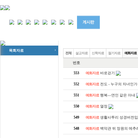
목회자료
전체
설교자료
신학자료
절기자료
예화자료
교회학교
번호
모임자료
553
예화자료
바로걷기
기타자료
552
예화자료
전도 - 누구의 자녀인가
사진자료
551
예화자료
행복---연인 같은 아내
550
예화자료
열정
549
예화자료
생활사투리 성경버전입
548
예화자료
백악관 뒤 정원의 메추라