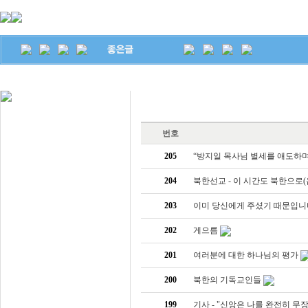
은혜의글
번호
좋은글
205
“방지일 목사님 별세를 애도하며”
204
북한선교 - 이 시간도 북한으로(
203
이미 당신에게 주셨기 때문입니다
202
게으름
201
여러분에 대한 하나님의 평가
200
북한의 기독교인들
199
기사 - "신앙은 나를 완전히 무장