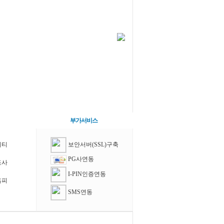
부가서비스
니티
보안서버(SSL)구축
PG사연동
조사
I-PIN인증연동
홈피
SMS연동