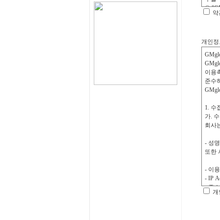
약
개인정
개