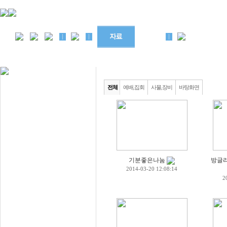
목회자료
전체
예배,집회
사물,장비
바탕화면
교회학교
모임자료
기타자료
사진자료
기분좋은나눔
방글
2014-03-20 12:08:14
2