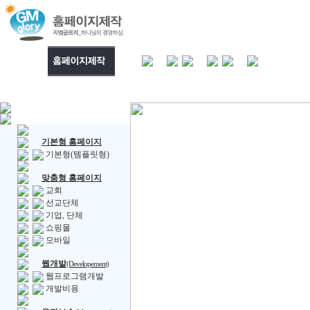
기본형 홈페이지
기본형(템플릿형)
맞춤형 홈페이지
교회
선교단체
기업, 단체
쇼핑몰
모바일
웹개발
(Developement)
웹프로그램개발
개발비용