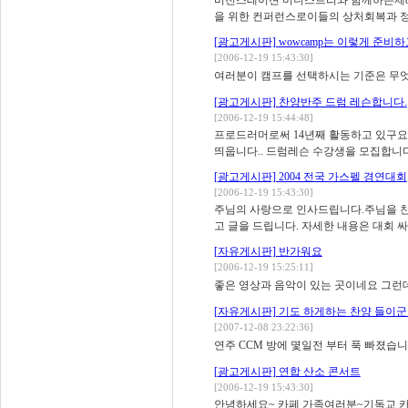
비전스테이션 미니스트리와 함께하는제8
을 위한 컨퍼런스로이들의 상처회복과 정
[광고게시판]
wowcamp는 이렇게 준비
[2006-12-19 15:43:30]
여러분이 캠프를 선택하시는 기준은 무엇인가요
[광고게시판]
찬양반주 드럼 레슨합니다.
[2006-12-19 15:44:48]
프로드러머로써 14년째 활동하고 있구요
띄웁니다.. 드럼레슨 수강생을 모집합니다
[광고게시판]
2004 전국 가스펠 경연대회
[2006-12-19 15:43:30]
주님의 사랑으로 인사드립니다.주님을 찬양
고 글을 드립니다. 자세한 내용은 대회 싸.
[자유게시판]
반가워요
[2006-12-19 15:25:11]
좋은 영상과 음악이 있는 곳이네요 그런데
[자유게시판]
기도 하게하는 찬양 들이군
[2007-12-08 23:22:36]
연주 CCM 방에 몇일전 부터 푹 빠졌습니
[광고게시판]
연합 산소 콘서트
[2006-12-19 15:43:30]
안녕하세요~ 카페 가족여러분~기독교 카페들이