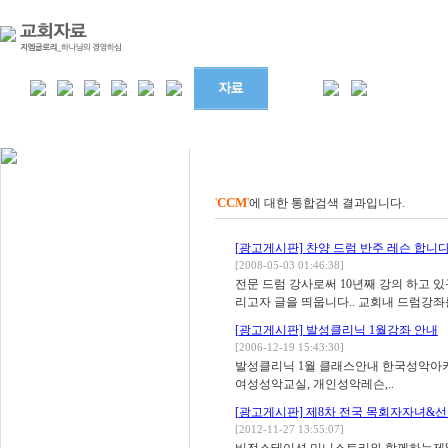
'
CCM
'
에 대한 통합검색 결과입니다.
[광고게시판]
찬양 드럼 반주 레슨 합니다
[2008-05-03 01:46:38]
전문 드럼 강사로써 10년째 강의 하고 
리고자 글을 띄웁니다.. 교회내 드럼강좌를
[광고게시판]
발성클리닉 1월강좌 안내
[2006-12-19 15:43:30]
발성클리닉 1월 클래스안내 한국성악아카데미연
여성성악교실, 개인성악레슨,..
[광고게시판]
제8차 전국 목회자자녀&
[2012-11-27 13:55:07]