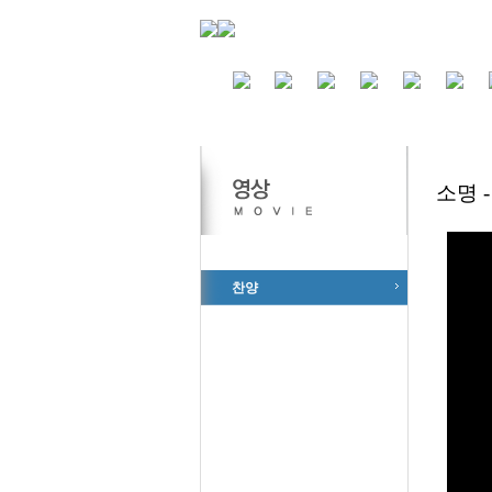
소명 
영상
찬양
은혜플래쉬