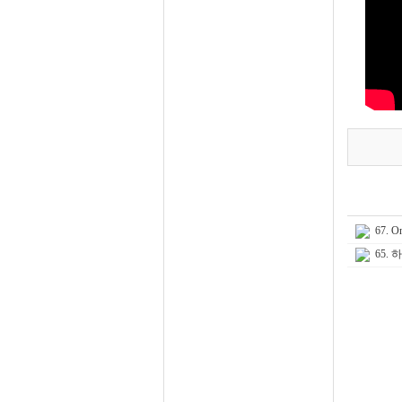
67.
65.