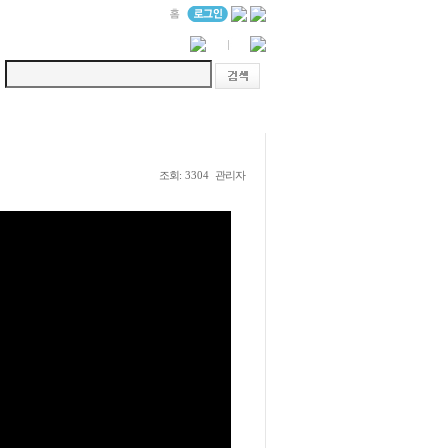
조회
관리자
: 3304