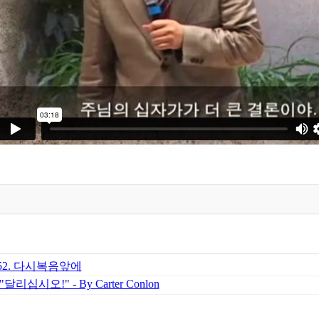
52. 다시복음앞에
 "달리십시오!" - By Carter Conlon