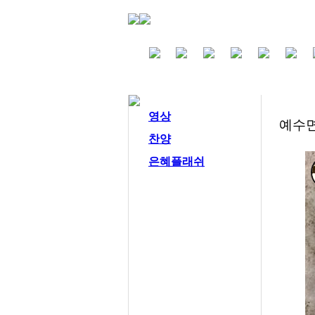
영상
예수
찬양
은혜플래쉬