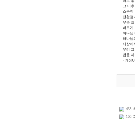
바로 놓
그 이후
스승이 
전환점이
무슨 일
바르게 
하나님의
하나님께
세상에서
우리 그
법을 따
- 가정Q
433
166