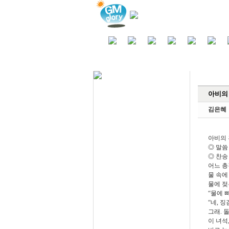
목회자료
아비의
교회학교
김은혜
모임자료
기타자료
아비의
◎ 말씀 :
사진자료
◎ 찬송 :
어느 총
물 속에
물에 젖
“물에 
“네, 
그래. 돌
이 녀석