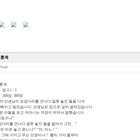
 훈계
Email
 훈계
 잠 4:1∼2
 268장, 308장
각 선생님이 징검다리를 건너다 잘못 놓인 돌을 디뎌
 빠지고 말았습니다. 선생님은 집으로 급히 달려갔습니다.
은 아들을 보고 어머니는 걱정이 되어서 말했습니다.
빠졌구나”
징검다리를 건너다 잘못 놓인 돌을 밟아서 그만…”
은 바로 놓고 왔느냐?” “아, 아뇨！”
, 그래 가지고 무슨 선생이냐！ 빨리 가서 돌부터