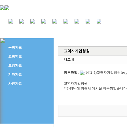
목회자료
교역자가입청원
교회학교
나그네
모임자료
첨부파일
:
1442_1)교역자가입청원.hw
기타자료
교역자가입청원
사진자료
* 하영님에 의해서 게시물 이동되었습니다 (2003