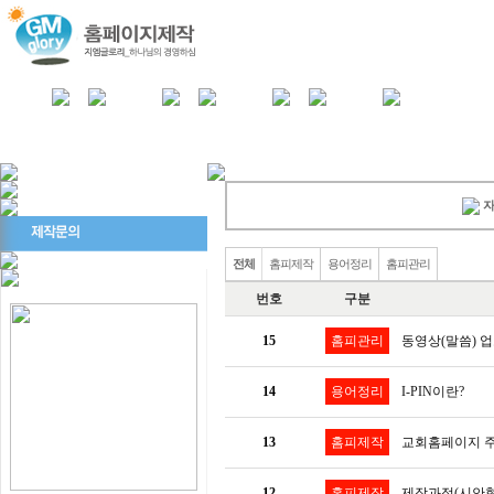
자
전체
홈피제작
용어정리
홈피관리
번호
구분
15
홈피관리
동영상(말씀) 업로
14
용어정리
I-PIN이란?
13
홈피제작
교회홈페이지 주
12
홈피제작
제작과정(시안형