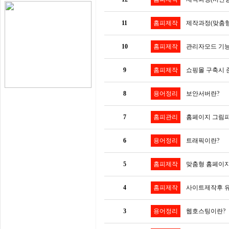
11
홈피제작
제작과정(맞춤형
10
홈피제작
관리자모드 기능
9
홈피제작
쇼핑몰 구축시 
8
용어정리
보안서버란?
7
홈피관리
홈페이지 그림파
6
용어정리
트래픽이란?
5
홈피제작
맞춤형 홈페이지
4
홈피제작
사이트제작후 유
3
용어정리
웹호스팅이란?