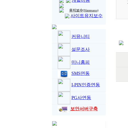
개발비용
유지보수
(Maintenance)
사이트유지보수
커뮤니티
설문조사
미니홈피
SMS연동
I-PIN인증연동
PG사연동
보안서버구축