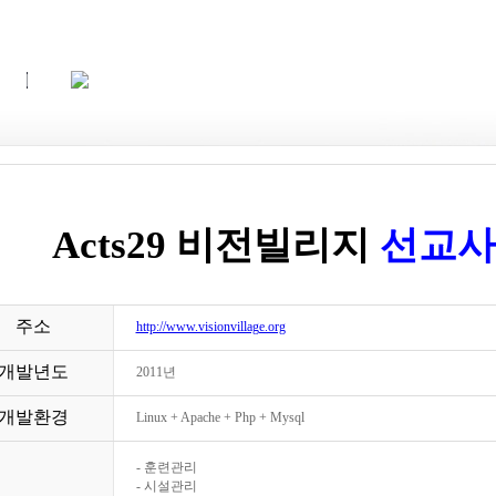
Acts29 비전빌리지
선교사
주소
http://www.visionvillage.org
개발년도
2011년
개발환경
Linux + Apache + Php + Mysql
- 훈련관리
- 시설관리