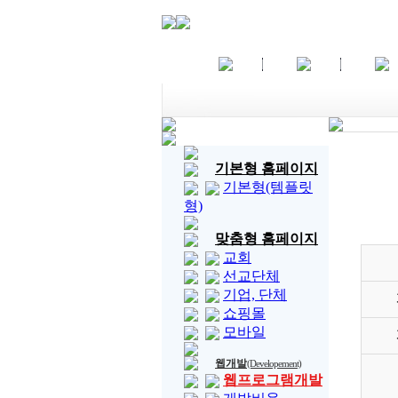
기본형 홈페이지
기본형(템플릿
형)
맞춤형 홈페이지
교회
선교단체
기업, 단체
쇼핑몰
모바일
웹개발
(Developement)
웹프로그램개발