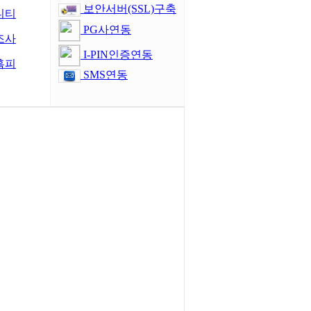
보안서버(SSL)구축
니티
PG사연동
조사
I-PIN인증연동
홈피
SMS연동