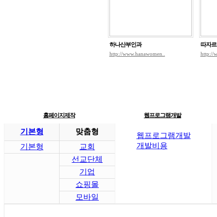
하나산부인과
따자르
http://www.hanawomen..
http://
홈페이지제작
웹프로그램개발
기본형
맞춤형
웹프로그램개발
개발비용
기본형
교회
선교단체
기업
쇼핑몰
모바일