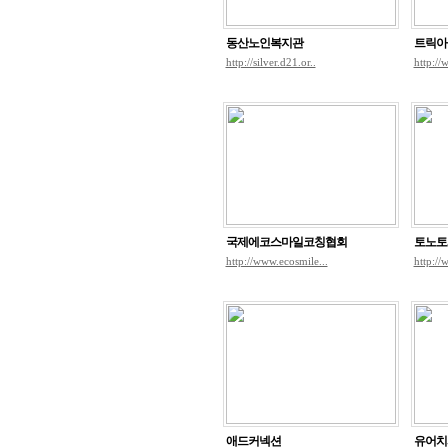
동산노인복지관
트릭아
http://silver.d21.or..
http://
국제에코스마일코칭협회
토노토
http://www.ecosmile...
http://
애드커넥션
유어치