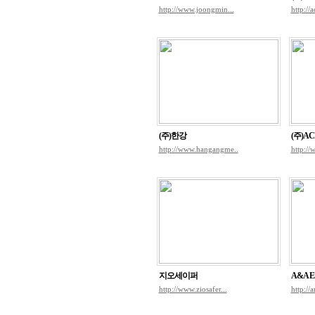
http://www.joongmin...
http://
(주)한강
(주)AC
http://www.hangangme..
http://
지오세이퍼
A&A En
http://www.ziosafer...
http://