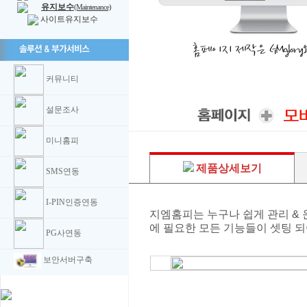
유지보수
(Maintenance)
사이트유지보수
커뮤니티
설문조사
미니홈피
제품상세보기
SMS연동
I-PIN인증연동
지엠홈피는 누구나 쉽게 관리 & 
에 필요한 모든 기능들이 셋팅 
PG사연동
보안서버구축