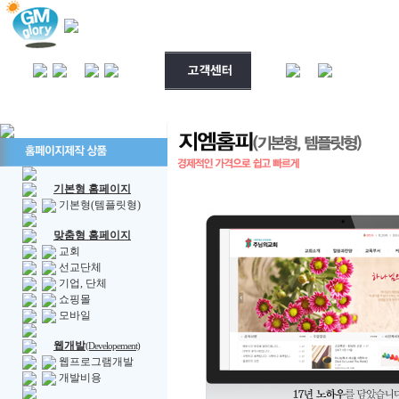
기본형 홈페이지
기본형(템플릿형)
맞춤형 홈페이지
교회
선교단체
기업, 단체
쇼핑몰
모바일
웹개발
(Developement)
웹프로그램개발
개발비용