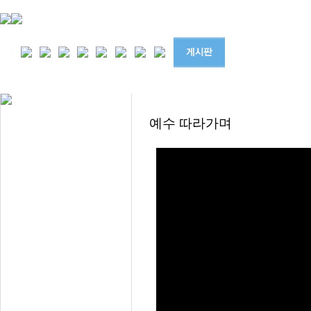
영상
예수 따라가며
찬양
은혜플래쉬