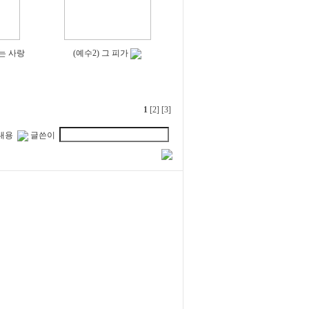
는 사랑
(예수2) 그 피가
1
[2]
[3]
내용
글쓴이