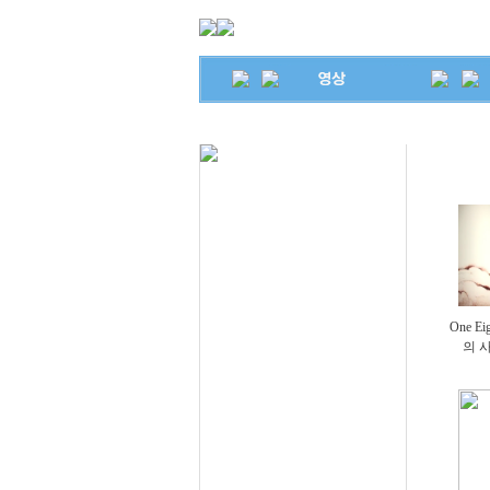
영상
찬양
은혜플래쉬
One E
의 사