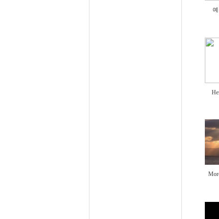
예
Her
Mor