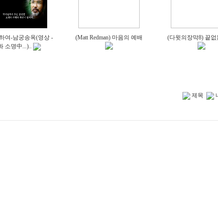
하여-남궁송옥(영상 -
(Matt Redman) 마음의 예배
(다윗의장막8) 끝없
 소명中...)..
제목