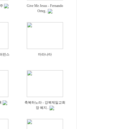
연주
Give Me Jesus - Fernando
Orteg..
컨퍼런스
마라나타
록
축복하노라 - 강북제일교회
장 혜지..