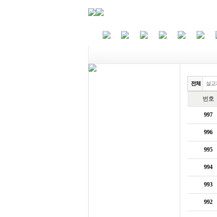
목회자료
전체
설교
교회학교
번호
모임자료
997
기타자료
996
사진자료
995
994
993
992