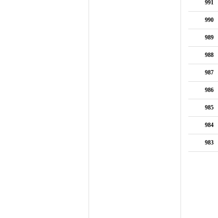
991
990
989
988
987
986
985
984
983